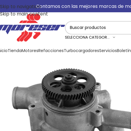
Contamos con las mejores marcas de motor
Skip to navigation
Skip to main content
SELECCIONA CATEGORÍA
nicio
Tienda
Motores
Refacciones
Turbocargadores
Servicios
Boletí