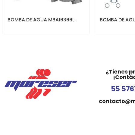
BOMBA DE AGUA MBA16366L.
BOMBA DE AG
¿Tienes p
¡Contá
55 576
contacto@m