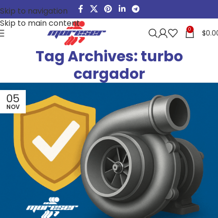
Skip to navigation
Skip to main content
0
$
0.0
Tag Archives: turbo
cargador
05
NOV