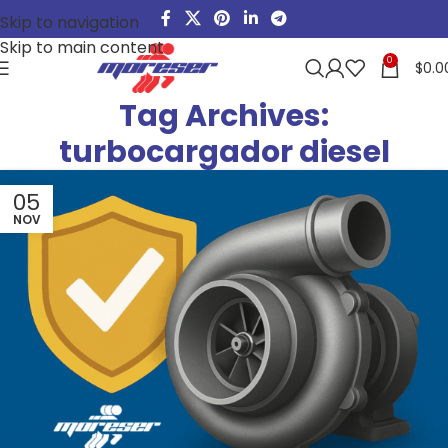
Skip to navigation
Skip to main content
0
$
0.0
Tag Archives:
turbocargador diesel
05
NOV